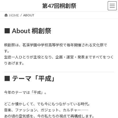
コ
ナ
第47回桐創祭
ン
ビ
テ
ゲ
HOME
ABOUT
ン
ー
ツ
シ
へ
ョ
■ About 桐創祭
ス
ン
キ
に
ッ
移
桐創祭は、茗溪学園中学校高等学校で毎年開催される文化祭で
プ
動
す。
生徒一人ひとりが主役となり、企画・運営・発表まですべてをつく
りあげます。
■ テーマ「平成」
今年のテーマは「平成」。
どこか懐かしくて、でも今にもつながっている時代。
音楽、ファッション、ガジェット、カルチャー――
あの頃の空気感を、今の私たちの視点で再構成します。