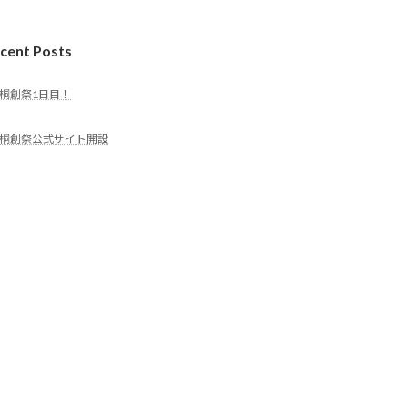
cent Posts
桐創祭1日目！
桐創祭公式サイト開設