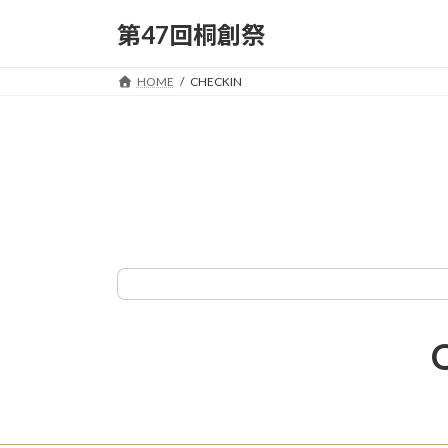
コ
ナ
第47回桐創祭
ン
ビ
テ
ゲ
HOME
CHECKIN
ン
ー
ツ
シ
へ
ョ
ス
ン
キ
に
ッ
移
プ
動