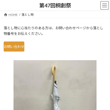
コ
ナ
第47回桐創祭
ン
ビ
テ
ゲ
HOME
落とし物
ン
ー
ツ
シ
へ
ョ
落とし物に心当たりのある方は、お問い合わせページから落とし
ス
ン
物番号をお伝えください。
キ
に
ッ
移
プ
動
お問い合わせ