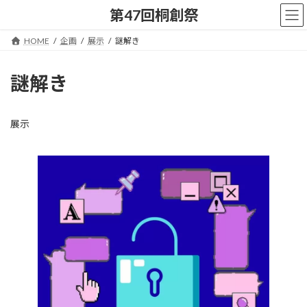
コ
ナ
第47回桐創祭
ン
ビ
テ
ゲ
HOME
企画
展示
謎解き
ン
ー
ツ
シ
へ
ョ
謎解き
ス
ン
キ
に
ッ
移
展示
プ
動