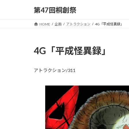
コ
ナ
第47回桐創祭
ン
ビ
テ
ゲ
ン
ー
HOME
企画
アトラクション
4G「平成怪異録」
ツ
シ
へ
ョ
ス
ン
4G「平成怪異録」
キ
に
ッ
移
プ
動
アトラクション/311