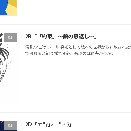
2B「「約束」～鶴の恩返し～」
演劇
演劇/アゴラホール 突如として絵本の世界から追放され
で帰れると知り揺れる心、選ぶのは過去か今か。
2D「≠″ｬ｣ﾚ〒″∠ﾗ」
演劇