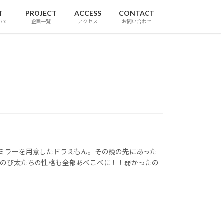
T
PROJECT
ACCESS
CONTACT
いて
企画一覧
アクセス
お問い合わせ
界ミラーを用意したドラえもん。その鏡の先にあった
、のび太たちの性格も全部あべこべに！！弱かったの