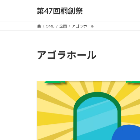
コ
ナ
第47回桐創祭
ン
ビ
テ
ゲ
ン
ー
HOME
企画
アゴラホール
ツ
シ
へ
ョ
ス
ン
アゴラホール
キ
に
ッ
移
プ
動