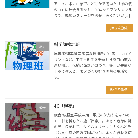
アニメ、ボカロまで、どこかで聴いた「あの頃
の曲」に出会えるかも。 ソロからアンサンブル
まで、幅広いステージをお楽しみください […]
続きを読む
科学部物理班
展示
展示/物理実験室 高度な技術者が在籍し、3Dプ
リンタなど、工作・創作を得意とする自由度の
高い部活。伝統と革新が息づき、優しい先輩が
丁寧に教える、モノづくり好きの帰る場所で
す。
続きを読む
4C「絆亭」
飲食
飲食/被服室 平成中期、平成の流行りをあつめ
て一世を博したお店「絆亭」。あるとき急に謎
の光に包まれて、タイムスリップ！！なんとそ
こは文化祭の茗渓学園だった。余った食材を使