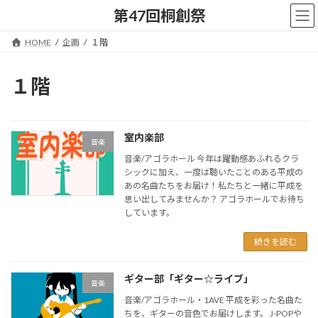
コ
ナ
第47回桐創祭
ン
ビ
テ
ゲ
HOME
企画
１階
ン
ー
ツ
シ
へ
ョ
１階
ス
ン
キ
に
ッ
移
プ
動
室内楽部
音楽
音楽/アゴラホール 今年は躍動感あふれるクラ
シックに加え、一度は聴いたことのある平成の
あの名曲たちをお届け！私たちと一緒に平成を
思い出してみませんか？ アゴラホールでお待ち
しています。
続きを読む
ギター部「ギター☆ライブ」
音楽
音楽/アゴラホール・1AVE 平成を彩った名曲た
ちを、ギターの音色でお届けします。 J-POPや