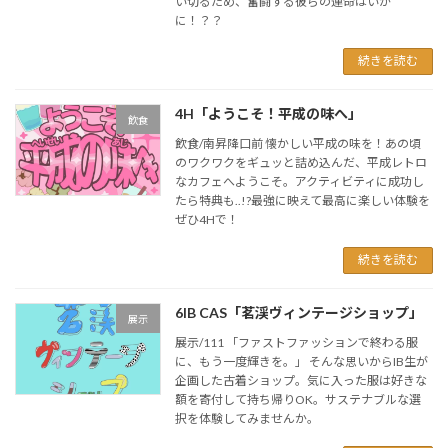
い切るため、奮闘する彼らの運命はいか
に！？？
続きを読む
4H「ようこそ！平成の味へ」
飲食
飲食/南昇降口前 懐かしい平成の味を！あの頃
のワクワクをギュッと詰め込んだ、平成レトロ
なカフェへようこそ。アクティビティに成功し
たら特典も..!?最強に映えて最高に楽しい体験を
ぜひ4Hで！
続きを読む
6IB CAS「茗渓ヴィンテージショップ」
展示
展示/111 「ファストファッションで終わる服
に、もう一度輝きを。」 そんな思いからIB生が
企画した古着ショップ。気に入った服は好きな
額を寄付して持ち帰りOK。サステナブルな選
択を体験してみませんか。