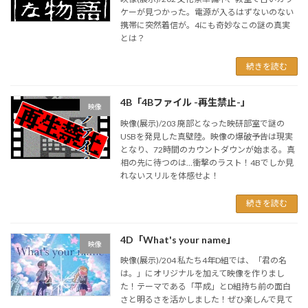
ケーが見つかった。電源が入るはずないのない
携帯に突然着信が。4にも奇妙なこの謎の真実
とは？
続きを読む
4B「4Bファイル -再生禁止-」
映像
映像(展示)/203 廃部となった映研部室で謎の
USBを発見した真壁陸。映像の爆破予告は現実
となり、72時間のカウントダウンが始まる。真
相の先に待つのは…衝撃のラスト！4Bでしか見
れないスリルを体感せよ！
続きを読む
4D「What's your name」
映像
映像(展示)/204 私たち4年D組では、「君の名
は。」にオリジナルを加えて映像を作りまし
た！テーマである「平成」とD組持ち前の面白
さと明るさを活かしました！ぜひ楽しんで見て