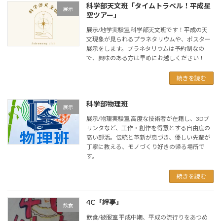
科学部天文班「タイムトラベル！平成星
展示
空ツアー」
展示/地学実験室 科学部天文班です！平成の天
文現象が見られるプラネタリウムや、ポスター
展示をします。プラネタリウムは予約制なの
で、興味のある方は早めにお越しください！
続きを読む
科学部物理班
展示
展示/物理実験室 高度な技術者が在籍し、3Dプ
リンタなど、工作・創作を得意とする自由度の
高い部活。伝統と革新が息づき、優しい先輩が
丁寧に教える、モノづくり好きの帰る場所で
す。
続きを読む
4C「絆亭」
飲食
飲食/被服室 平成中期、平成の流行りをあつめ