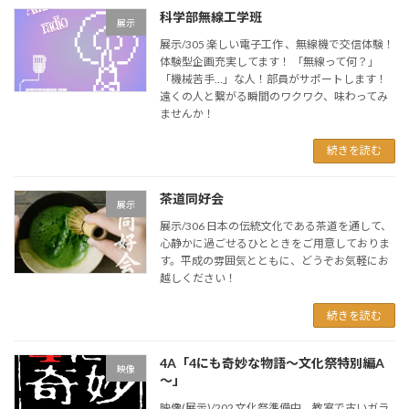
科学部無線工学班
展示
展示/305 楽しい電子工作 、無線機で交信体験！
体験型企画充実してます！ 「無線って何？」
「機械苦手…」な人！部員がサポートします！
遠くの人と繋がる瞬間のワクワク、味わってみ
ませんか！
続きを読む
茶道同好会
展示
展示/306 日本の伝統文化である茶道を通して、
心静かに過ごせるひとときをご用意しておりま
す。平成の雰囲気とともに、どうぞお気軽にお
越しください！
続きを読む
4A「4にも奇妙な物語～文化祭特別編A
映像
～」
映像(展示)/202 文化祭準備中、教室で古いガラ