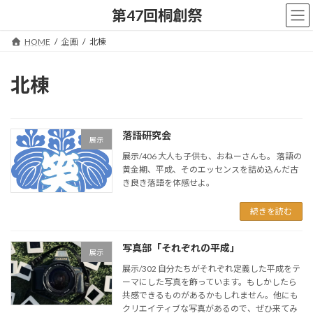
コ
ナ
第47回桐創祭
ン
ビ
テ
ゲ
HOME
企画
北棟
ン
ー
ツ
シ
へ
ョ
北棟
ス
ン
キ
に
ッ
移
プ
動
落語研究会
展示
展示/406 大人も子供も、おねーさんも。 落語の
黄金期、平成、そのエッセンスを詰め込んだ古
き良き落語を体感せよ。
続きを読む
写真部「それぞれの平成」
展示
展示/302 自分たちがそれぞれ定義した平成をテ
ーマにした写真を飾っています。もしかしたら
共感できるものがあるかもしれません。他にも
クリエイティブな写真があるので、ぜひ来てみ