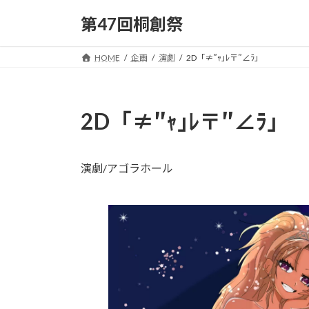
コ
ナ
第47回桐創祭
ン
ビ
テ
ゲ
ン
ー
HOME
企画
演劇
2D「≠″ｬ｣ﾚ〒″∠ﾗ」
ツ
シ
へ
ョ
ス
ン
2D「≠″ｬ｣ﾚ〒″∠ﾗ」
キ
に
ッ
移
プ
動
演劇/アゴラホール