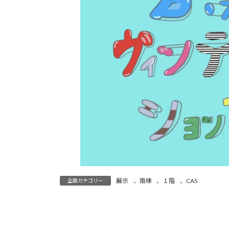
展示
、
南棟
、
１階
、
CAS
企画カテゴリー