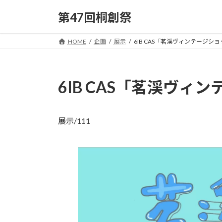
コ
ナ
第47回桐創祭
ン
ビ
テ
ゲ
ン
ー
HOME
企画
展示
6IB CAS「茗渓ヴィンテージシ
ツ
シ
へ
ョ
ス
ン
6IB CAS「茗渓ヴィ
キ
に
ッ
移
プ
動
展示/111