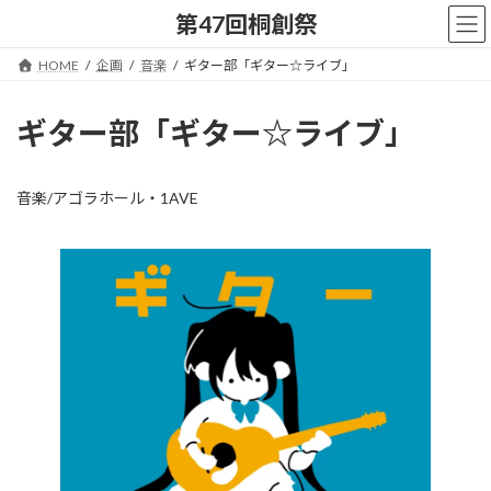
コ
ナ
第47回桐創祭
ン
ビ
テ
ゲ
HOME
企画
音楽
ギター部「ギター☆ライブ」
ン
ー
ツ
シ
へ
ョ
ギター部「ギター☆ライブ」
ス
ン
キ
に
ッ
移
音楽/アゴラホール・1AVE
プ
動